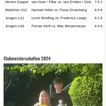
Herren Doppel
van Huet / Pillar vs. van Emden / Golz
7:6 2:6
Mädchen U12
Hannah Höhn vs: Fiona Groschang
6:0 6:0
Jungen U12
Lenni Rohlfing vs. Frederick Lange
6:2 6:3
Jungen U16
Florian Kloft vs. Max Westermeyer
6:4 6:4
Clubmeisterschaften 2024