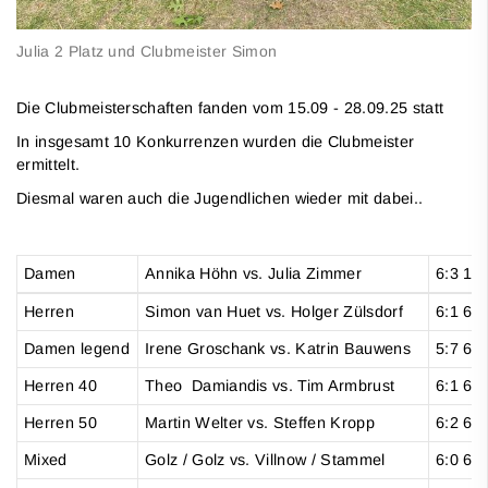
Julia 2 Platz und Clubmeister Simon
Die Clubmeisterschaften fanden vom 15.09 - 28.09.25 statt
In insgesamt 10 Konkurrenzen wurden die Clubmeister
ermittelt.
Diesmal waren auch die Jugendlichen wieder mit dabei..
Damen
Annika Höhn vs. Julia Zimmer
6:3 1:6
Herren
Simon van Huet vs. Holger Zülsdorf
6:1 6:2
Damen legend
Irene Groschank vs. Katrin Bauwens
5:7 6:3
Herren 40
Theo Damiandis vs. Tim Armbrust
6:1 6:0
Herren 50
Martin Welter vs. Steffen Kropp
6:2 6:4
Mixed
Golz / Golz vs. Villnow / Stammel
6:0 6:3