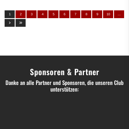
1
2
3
4
5
6
7
8
9
10
…
Sponsoren & Partner
Danke an alle Partner und Sponsoren, die unseren Club
unterstützen: